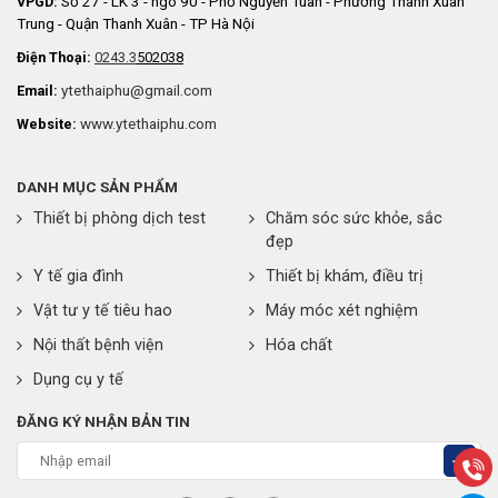
Số 27 - LK 3 - ngõ 90 - Phố Nguyễn Tuân - Phường Thanh Xuân
VPGD:
Trung - Quận Thanh Xuân - TP Hà Nội
Điện Thoại:
0243.3
502038
ytethaiphu@gmail.com
Email:
www.ytethaiphu.com
Website:
DANH MỤC SẢN PHẨM
Thiết bị phòng dịch test
Chăm sóc sức khỏe, sắc
đẹp
Y tế gia đình
Thiết bị khám, điều trị
Vật tư y tế tiêu hao
Máy móc xét nghiệm
Nội thất bệnh viện
Hóa chất
Dụng cụ y tế
ĐĂNG KÝ NHẬN BẢN TIN