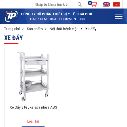
0
CÔNG TY CỔ PHẦN THIẾT BỊ Y TẾ THÁI PHÚ
THAI PHU MEDICAL EQUIPMENT JSC
Trang chủ
Sản phẩm
Nội thất bệnh viện
Xe đẩy
XE ĐẨY
Xe đẩy y tế , kệ spa nhựa ABS
Liên hệ