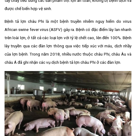
tẩy chay tiêu dùng các sản phẩm thịt lợn an toàn, không bị bệnh dịch và
được chế biến hợp vệ sinh.
Bệnh tả lợn châu Phi là một bệnh truyền nhiễm nguy hiểm do virus
African swine fever virus (ASFV) gây ra. Bệnh có đặc điểm lây lan nhanh
trên loài lợn, ở tất cả các loại lợn với tỷ lệ chết cao, lên đến 100%. Bệnh
lây truyền qua các đàn lợn thông qua việc tiếp xúc với máu, dịch nhầy
của lợn bệnh. Trong năm 2018, nhiều nước thuộc châu Phi, châu Âu và
châu Á đã ghi nhận các vụ dịch bệnh tả lợn châu Phi ở các đàn lợn.