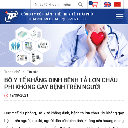
0
CÔNG TY CỔ PHẦN THIẾT BỊ Y TẾ THÁI PHÚ
THAI PHU MEDICAL EQUIPMENT JSC
Trang chủ
Tin tức
BỘ Y TẾ KHẲNG ĐỊNH BỆNH TẢ LỢN CHÂU
PHI KHÔNG GÂY BỆNH TRÊN NGƯỜI
19/09/2021
Cục Y tế dự phòng, Bộ Y tế khẳng định, bệnh tả lợn châu Phi không gây
bệnh trên người, do đó, người dân cần bình tĩnh, không nên hoang mang