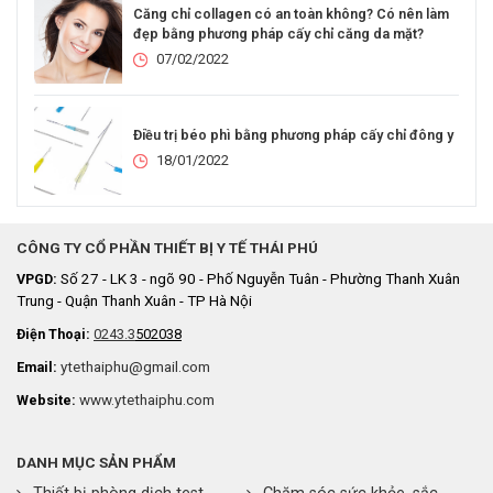
Căng chỉ collagen có an toàn không? Có nên làm
đẹp bằng phương pháp cấy chỉ căng da mặt?
07/02/2022
Điều trị béo phì bằng phương pháp cấy chỉ đông y
18/01/2022
CÔNG TY CỔ PHẦN THIẾT BỊ Y TẾ THÁI PHÚ
Số 27 - LK 3 - ngõ 90 - Phố Nguyễn Tuân - Phường Thanh Xuân
VPGD:
Trung - Quận Thanh Xuân - TP Hà Nội
Điện Thoại:
0243.3
502038
ytethaiphu@gmail.com
Email:
www.ytethaiphu.com
Website:
DANH MỤC SẢN PHẨM