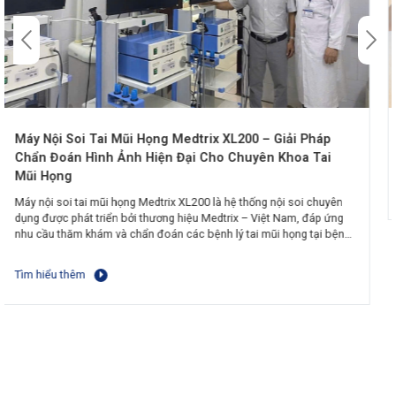
i Pháp
Cấy chỉ và những tác dụng nhiều người chưa biế
a Tai
Tìm hiểu thêm
oi chuyên
, đáp ứng
ng tại bệnh
ule rời,
g LED LS-
á trình nâng