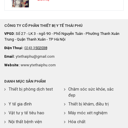
CÔNG TY CỔ PHẦN THIẾT BỊ Y TẾ THÁI PHÚ
Số 27 - LK 3 - ngõ 90 - Phố Nguyễn Tuân - Phường Thanh Xuân
VPGD:
Trung - Quận Thanh Xuân - TP Hà Nội
Điện Thoại:
0243.3
502038
ytethaiphu@gmail.com
Email:
www.ytethaiphu.com
Website:
DANH MỤC SẢN PHẨM
Thiết bị phòng dịch test
Chăm sóc sức khỏe, sắc
đẹp
Y tế gia đình
Thiết bị khám, điều trị
Vật tư y tế tiêu hao
Máy móc xét nghiệm
Nội thất bệnh viện
Hóa chất