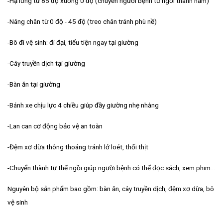
-Hạ lưng từ 85 độ xuống 0 độ (chuyển người bệnh từ ngồi thành nằm)
-Nâng chân từ 0 độ - 45 độ (treo chân tránh phù nề)
-Bô đi vệ sinh: đi đại, tiểu tiện ngay tại giường
-Cây truyền dịch tại giường
-Bàn ăn tại giường
-Bánh xe chịu lực 4 chiều giúp đầy giường nhẹ nhàng
-Lan can cơ động bảo vệ an toàn
-Đệm xơ dừa thông thoáng tránh lở loét, thối thịt
-Chuyển thành tư thế ngồi giúp người bệnh có thể đọc sách, xem phim…
Nguyên bộ sản phẩm bao gồm: bàn ăn, cây truyền dịch, đệm xơ dừa, bô
vệ sinh