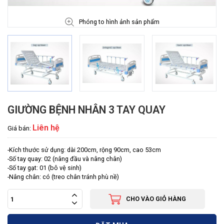
Phóng to hình ảnh sản phẩm
GIƯỜNG BỆNH NHÂN 3 TAY QUAY
Liên hệ
Giá bán:
-Kích thước sử dụng: dài 200cm, rộng 90cm, cao 53cm
-Số tay quay: 02 (nâng đầu và nâng chân)
-Số tay gạt: 01 (bô vệ sinh)
-Nâng chân: có (treo chân tránh phù nề)
CHO VÀO GIỎ HÀNG